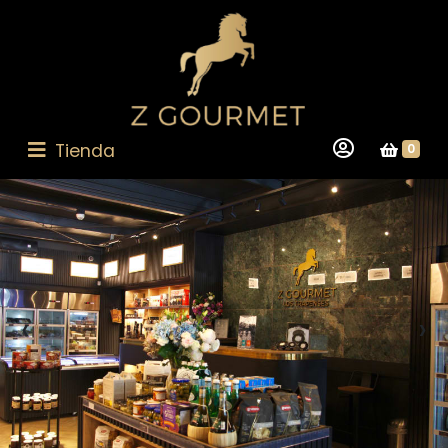
Tienda
0
‹
›