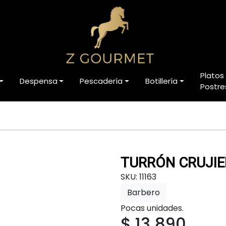
Platos
Despensa
Pescadería
Botillería
Postre
TURRÓN CRUJI
SKU: 11163
Barbero
Pocas unidades.
$ 13.890