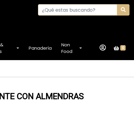
 &
Non
Panadería
0
s
Food
ENTE CON ALMENDRAS