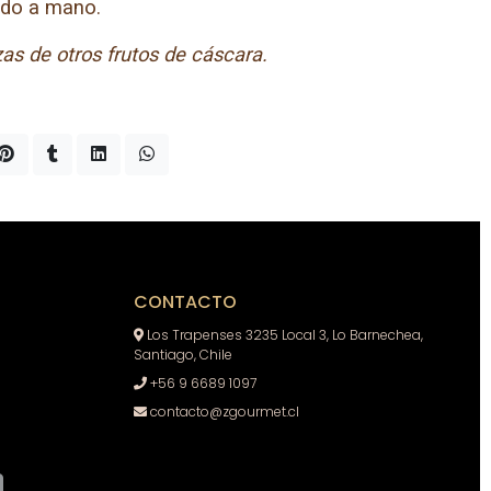
ado a mano.
as de otros frutos de cáscara.
CONTACTO
Los Trapenses 3235 Local 3, Lo Barnechea,
Santiago, Chile
+56 9 6689 1097
contacto@zgourmet.cl