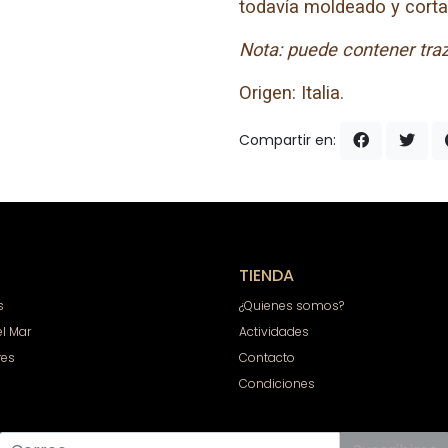
todavía moldeado y cort
Nota: puede contener traz
Origen: Italia.
Compartir en:
TIENDA
s
¿Quienes somos?
el Mar
Actividades
res
Contacto
Condiciones