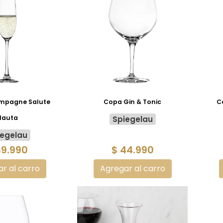
mpagne Salute
Copa Gin & Tonic
C
lauta
Spiegelau
iegelau
39.990
$ 44.990
r al carro
Agregar al carro