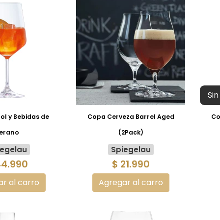
Sin
l y Bebidas de
Copa Cerveza Barrel Aged
Co
erano
(2Pack)
iegelau
Spiegelau
44.990
$ 21.990
r al carro
Agregar al carro