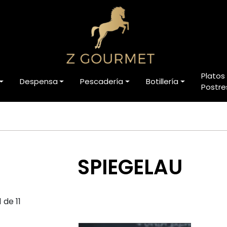
Platos
Despensa
Pescadería
Botillería
Postre
SPIEGELAU
 de 11