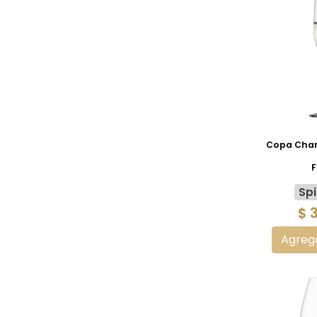
Copa Cha
F
Sp
$ 
Agrega