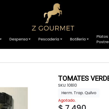
Platos
Despensa
Pescadería
Botillería
Postre
TOMATES VERD
SKU: 10810
Herm. Trap. Quilvo
Agotado.
$ 7.490