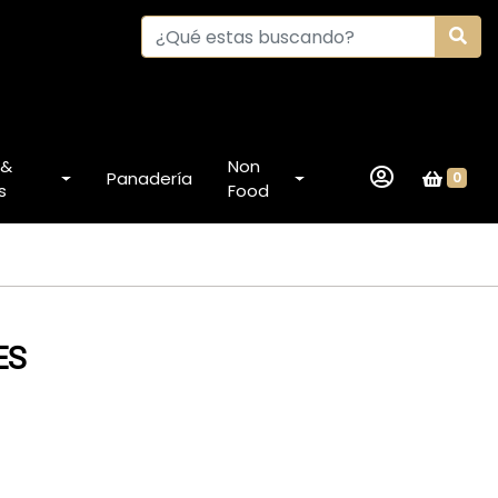
 &
Non
Panadería
0
s
Food
ES