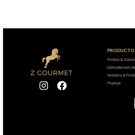
PRODUCTO
Pastas & Salsa
Delicatessen d
Helados & Post
Popeye