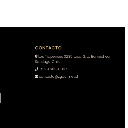
CONTACTO
Los Trapenses 3235 Local 3, Lo Barnechea,
Santiago, Chile
+56 9 6689 1097
contacto@zgourmet.cl