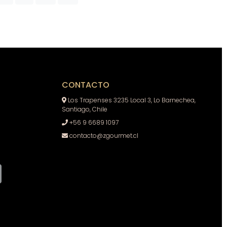
CONTACTO
Los Trapenses 3235 Local 3, Lo Barnechea,
Santiago, Chile
+56 9 6689 1097
contacto@zgourmet.cl