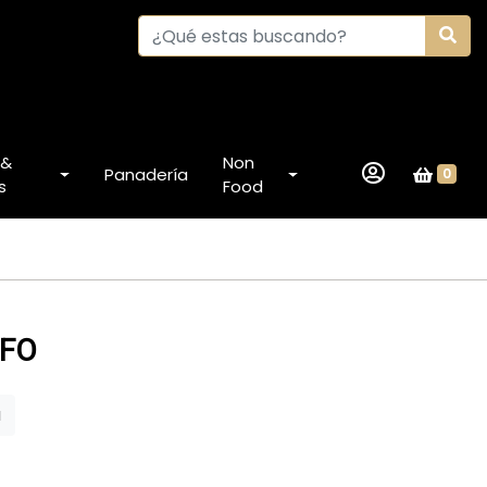
 &
Non
Panadería
0
s
Food
UFO
a