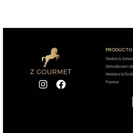
PRODUCTO
Pastas & Salsa
Delicatessen d
Helados & Post
Popeye