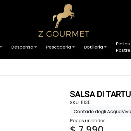
Platos
Despensa
Pescadería
Botillería
Postre
SALSA DI TART
SKU: 11135
Contado degli AcquaViv
Pocas unidades.
$ 7.990