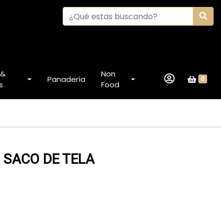
 &
Non
Panadería
0
s
Food
 SACO DE TELA