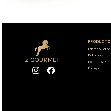
PRODUCTO
Pastas & Salsa
Delicatessen d
Helados & Post
Popeye