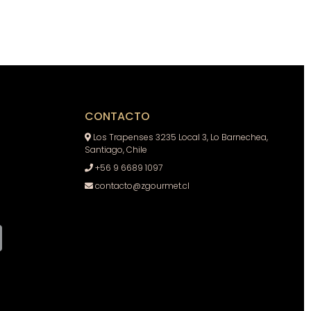
CONTACTO
Los Trapenses 3235 Local 3, Lo Barnechea,
Santiago, Chile
+56 9 6689 1097
contacto@zgourmet.cl