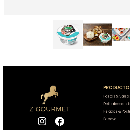
PRODUCTO
Pastas & Salsa
Delicatessen d
Helados & Post
Popeye