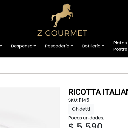
Platos
Despensa
Pescadería
Botillería
Postre
RICOTTA ITALI
SKU: 11145
Ghidetti
Pocas unidades.
$ 5.590