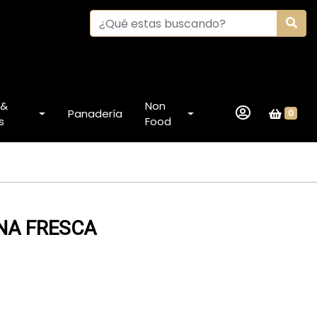
 &
Non
Panadería
0
s
Food
ANA FRESCA