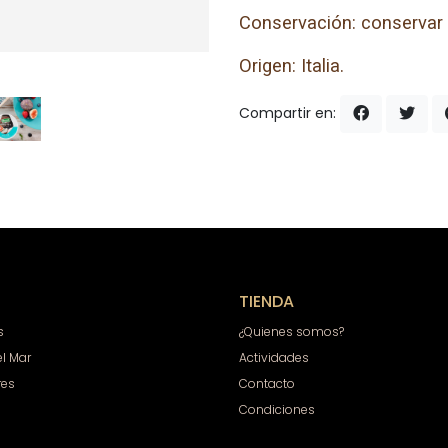
Conservación: conservar e
Origen: Italia.
Compartir en:
TIENDA
s
¿Quienes somos?
el Mar
Actividades
res
Contacto
Condiciones