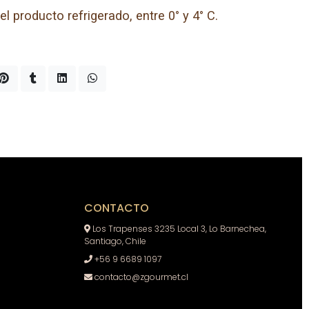
l producto refrigerado, entre 0° y 4° C.
CONTACTO
Los Trapenses 3235 Local 3, Lo Barnechea,
Santiago, Chile
+56 9 6689 1097
contacto@zgourmet.cl