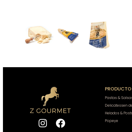
PRODUCTO
Pastas & Salsa
Delicatessen d
Helados & Post
Popeye