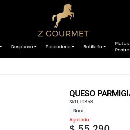
Platos
Despensa
Pescadería
Botillería
Postre
QUESO PARMIGI
SKU: 10858
Boni
Agotado.
$ 55.290