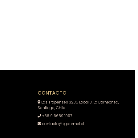
CONTACTO
Los Trapenses 3235 Local 3, Lo Barnechea,
Santiago, Chile
+56 9 6689 1097
contacto@zgourmet.cl