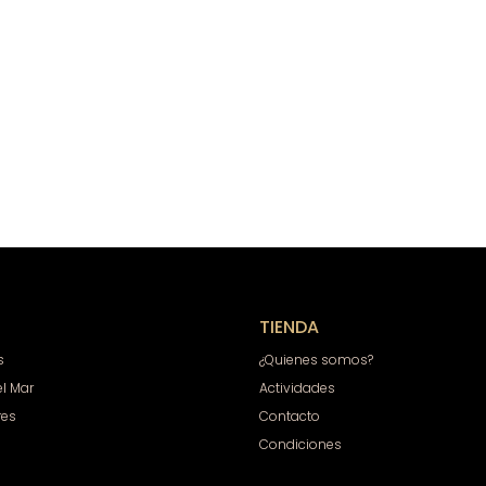
TIENDA
s
¿Quienes somos?
el Mar
Actividades
res
Contacto
Condiciones