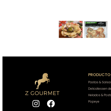
PRODUCTO
Pastas & Salsa
Delicatessen d
Helados & Post
Popeye