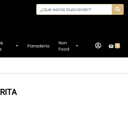
 &
Non
Panadería
0
s
Food
RITA