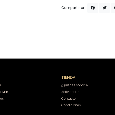
Compartir en:
TIENDA
s
¿Quienes somos?
el Mar
Actividades
res
Contacto
Condiciones