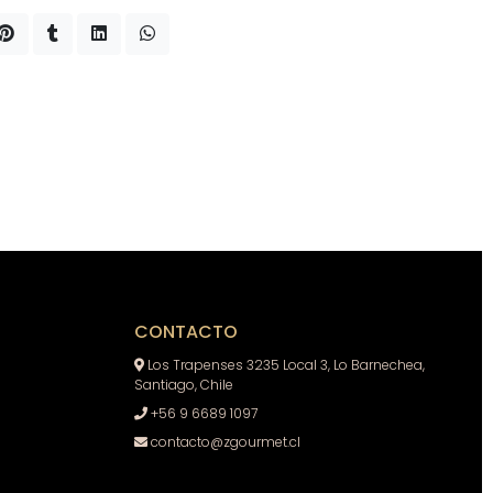
CONTACTO
Los Trapenses 3235 Local 3, Lo Barnechea,
Santiago, Chile
+56 9 6689 1097
contacto@zgourmet.cl