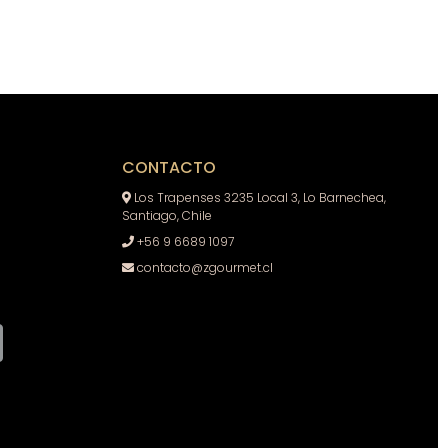
CONTACTO
Los Trapenses 3235 Local 3, Lo Barnechea,
Santiago, Chile
+56 9 6689 1097
contacto@zgourmet.cl