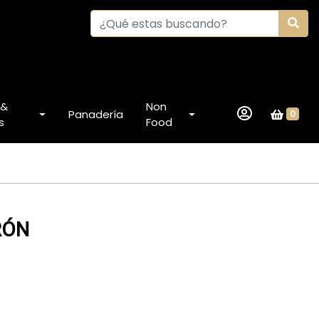
 &
Non
Panadería
0
s
Food
RÓN