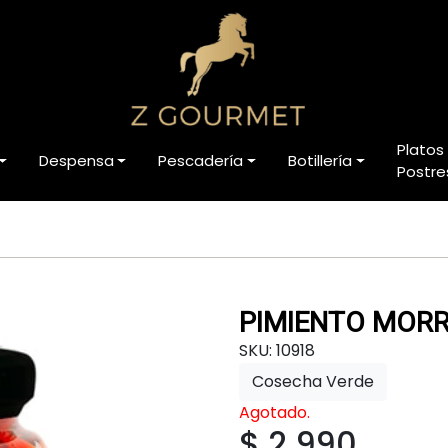
Platos
Despensa
Pescadería
Botillería
Postre
PIMIENTO MOR
SKU: 10918
Cosecha Verde
Agotado.
$ 2.990