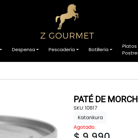
Platos
Despensa
Pescadería
Botillería
Postre
PATÉ DE MORCH
SKU: 10817
Katankura
Agotado.
$ 9.990