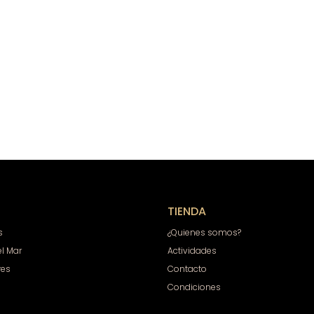
TIENDA
s
¿Quienes somos?
el Mar
Actividades
res
Contacto
Condiciones