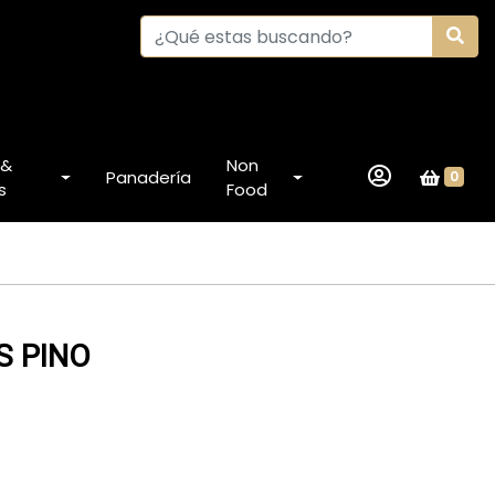
 &
Non
Panadería
0
s
Food
S PINO