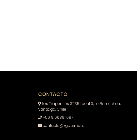
CONTACTO
Los Trapenses 3235 Local 3, Lo Barnechea,
Santiago, Chile
+56 9 6689 1097
contacto@zgourmet.cl