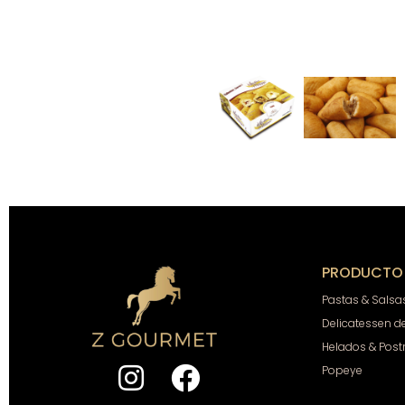
PRODUCTO
Pastas & Salsa
Delicatessen d
Helados & Post
Popeye