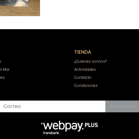
TIENDA
s
¿Quienes somos?
el Mar
Actividades
res
Contacto
Condiciones
Suscribirse