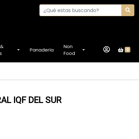
 &
Non
Panadería
0
s
Food
AL IQF DEL SUR