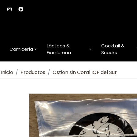
Lácteos &
Cocktail &
Carnicería
Fiambrería
Snacks
Inicio
Productos
Ostion sin Coral IQF del Sur