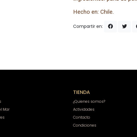
Hecho en: Chile.
Compartir en:
TIENDA
s
¿Quienes somos?
el Mar
Actividades
res
Contacto
Condiciones