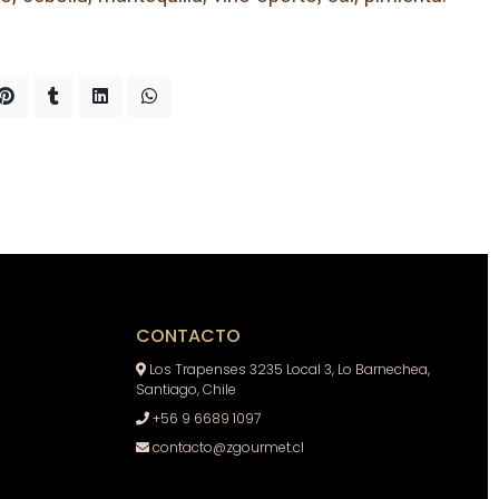
CONTACTO
Los Trapenses 3235 Local 3, Lo Barnechea,
Santiago, Chile
+56 9 6689 1097
contacto@zgourmet.cl