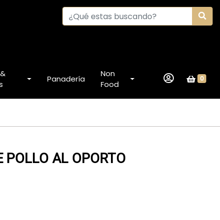
 &
Non
Panadería
0
s
Food
E POLLO AL OPORTO