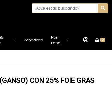
 &
Non
Panadería
0
s
Food
 (GANSO) CON 25% FOIE GRAS