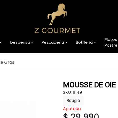
Platos
Despensa
Pescadería
Botillería
Postre
ie Gras
MOUSSE DE OIE
SKU: 11149
Rougié
Agotado.
$ 29.990