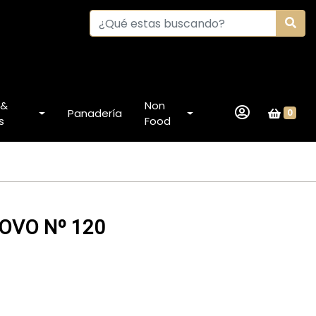
 &
Non
Panadería
0
s
Food
OVO Nº 120