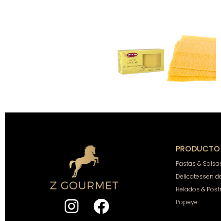
PRODUCTO
Pastas & Salsa
Delicatessen d
Helados & Post
Popeye