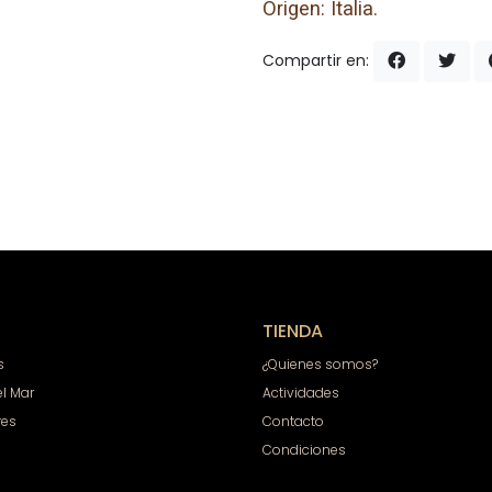
Origen: Italia.
Compartir en:
TIENDA
s
¿Quienes somos?
el Mar
Actividades
res
Contacto
Condiciones