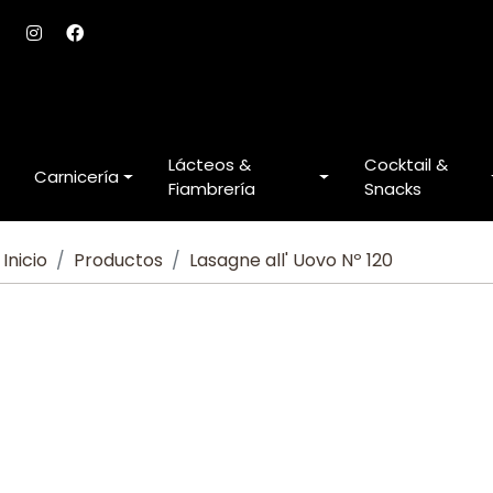
Lácteos &
Cocktail &
Carnicería
Fiambrería
Snacks
Inicio
Productos
Lasagne all' Uovo Nº 120