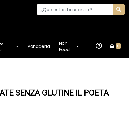
 &
Non
Panadería
0
s
Food
ATE SENZA GLUTINE IL POETA