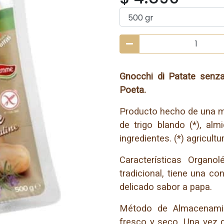
Gnocchi di Patate senza
Poeta.
Producto hecho de una me
de trigo blando (*), alm
ingredientes. (*) agricultu
Características Organo
tradicional, tiene una co
delicado sabor a papa.
Método de Almacenamie
fresco y seco. Una vez q