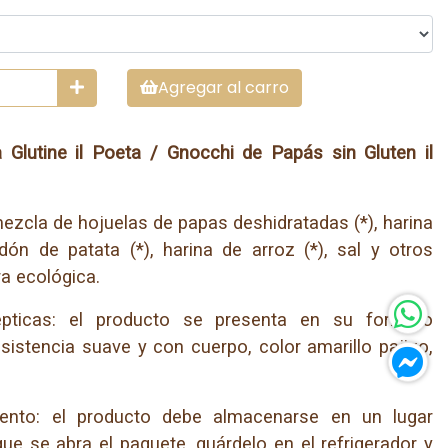
Agregar al carro
 Glutine il Poeta / Gnocchi de Papás sin Gluten il
zcla de hojuelas de papas deshidratadas (*), harina
idón de patata (*), harina de arroz (*), sal y otros
ra ecológica.
lépticas: el producto se presenta en su formato
nsistencia suave y con cuerpo, color amarillo pajizo,
nto: el producto debe almacenarse en un lugar
ue se abra el paquete, guárdelo en el refrigerador y