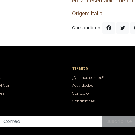
en la presentación de tod
Origen: Italia.
Compartir en:
TIENDA
s
¿Quienes somos?
el Mar
Actividades
res
Contacto
Condiciones
Suscribirse