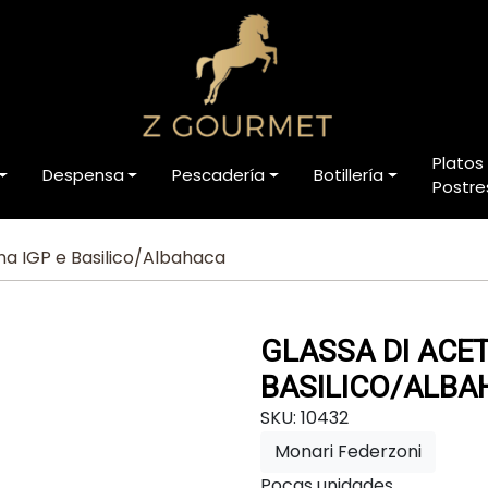
Platos
Despensa
Pescadería
Botillería
Postre
na IGP e Basilico/Albahaca
GLASSA DI ACE
BASILICO/ALBA
SKU: 10432
Monari Federzoni
Pocas unidades.