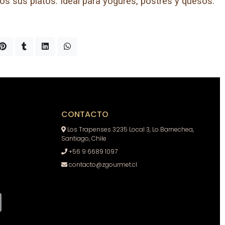
os sus platos. Ideal para yogures, postres y quesos.
CONTACTO
Los Trapenses 3235 Local 3, Lo Barnechea,
Santiago, Chile
+56 9 6689 1097
contacto@zgourmet.cl