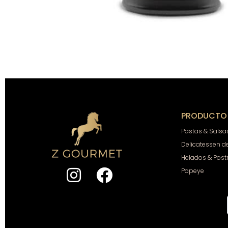
PRODUCTO
Pastas & Salsa
Delicatessen d
Helados & Post
Popeye