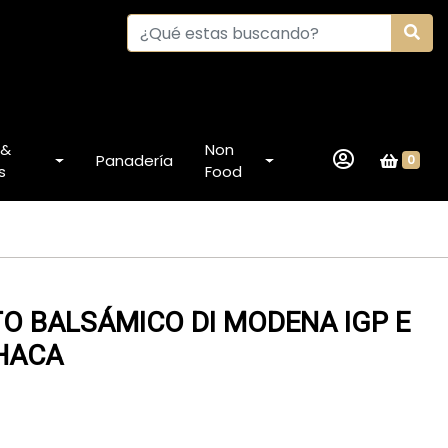
 &
Non
Panadería
0
s
Food
TO BALSÁMICO DI MODENA IGP E
HACA