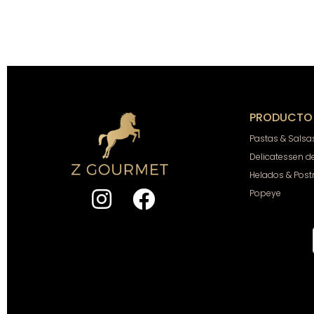
PRODUCTO
Pastas & Salsa
Delicatessen d
Helados & Post
Popeye