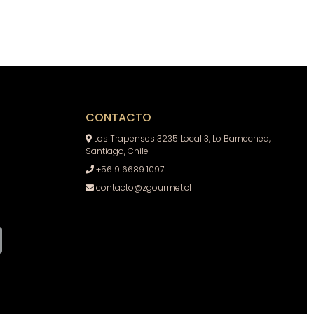
CONTACTO
Los Trapenses 3235 Local 3, Lo Barnechea,
Santiago, Chile
+56 9 6689 1097
contacto@zgourmet.cl