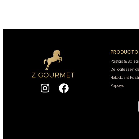
PRODUCTO
Pastas & Salsa
Delicatessen d
Helados & Post
Popeye