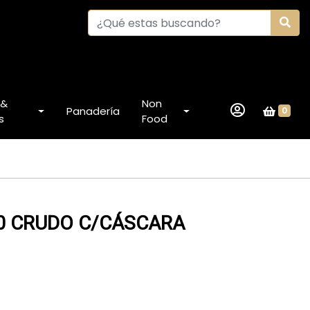
 &
Non
Panadería
0
s
Food
0 CRUDO C/CÁSCARA