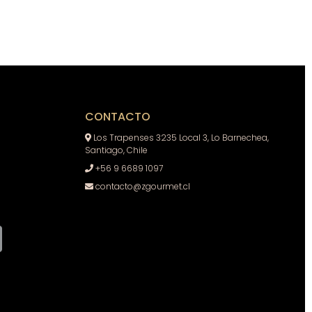
CONTACTO
Los Trapenses 3235 Local 3, Lo Barnechea,
Santiago, Chile
+56 9 6689 1097
contacto@zgourmet.cl