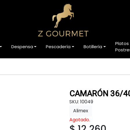
Platos
Despensa
Pescadería
Botillería
Postre
CAMARÓN 36/4
SKU: 10049
Alimex
Agotado.
$ 12.260