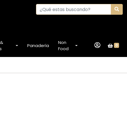
 &
Non
Panadería
0
s
Food