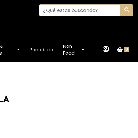
 &
Non
Panadería
0
s
Food
LA