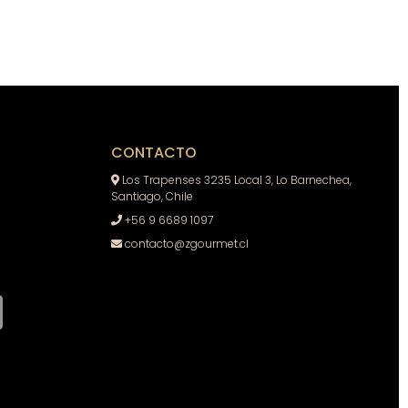
CONTACTO
Los Trapenses 3235 Local 3, Lo Barnechea,
Santiago, Chile
+56 9 6689 1097
contacto@zgourmet.cl