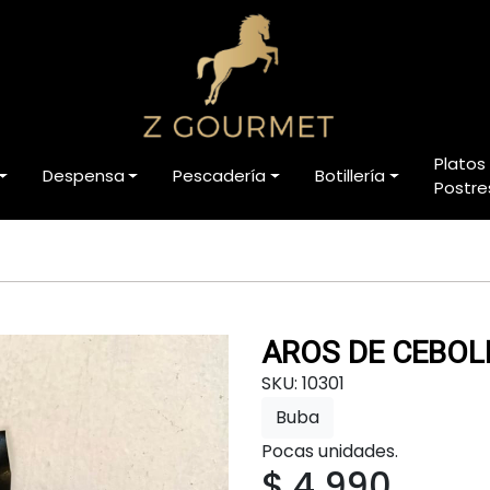
Platos
Despensa
Pescadería
Botillería
Postre
AROS DE CEBOL
SKU: 10301
Buba
Pocas unidades.
$ 4.990