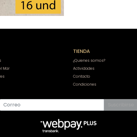
TIENDA
s
¿Quienes somos?
el Mar
Actividades
res
Contacto
Condiciones
Suscribirse